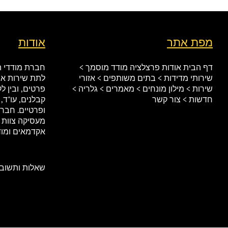
מפת אתר
אודות
דף הבית
אודות
פרצלציה
מודד מוסמך
>
חברת מודדי ה
שירותי מדידות
> בתים משותפים
> אזורי
לתת שירות אמ
שירות
> מילון מונחים
> מאמרים
> גלריה
>
פרטים, ובין ל
חדשות
> צור קשר
קבלנים, עו"ד, 
ופרטיים. חבר
מעסיקה צוות מ
אקדמאים ומו
שאלות ותשובו