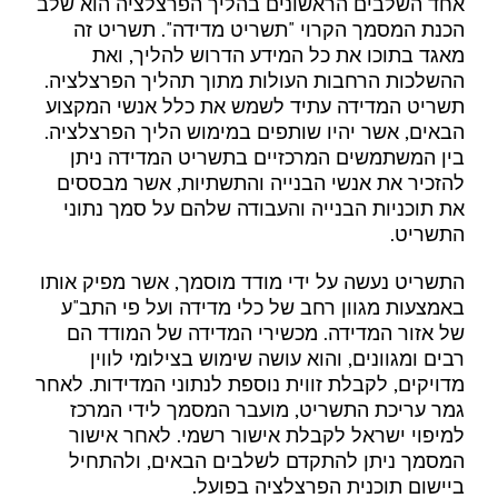
אחד השלבים הראשונים בהליך הפרצלציה הוא שלב
הכנת המסמך הקרוי "תשריט מדידה". תשריט זה
מאגד בתוכו את כל המידע הדרוש להליך, ואת
ההשלכות הרחבות העולות מתוך תהליך הפרצלציה.
תשריט המדידה עתיד לשמש את כלל אנשי המקצוע
הבאים, אשר יהיו שותפים במימוש הליך הפרצלציה.
בין המשתמשים המרכזיים בתשריט המדידה ניתן
להזכיר את אנשי הבנייה והתשתיות, אשר מבססים
את תוכניות הבנייה והעבודה שלהם על סמך נתוני
התשריט.
התשריט נעשה על ידי מודד מוסמך, אשר מפיק אותו
באמצעות מגוון רחב של כלי מדידה ועל פי התב"ע
של אזור המדידה. מכשירי המדידה של המודד הם
רבים ומגוונים, והוא עושה שימוש בצילומי לווין
מדויקים, לקבלת זווית נוספת לנתוני המדידות. לאחר
גמר עריכת התשריט, מועבר המסמך לידי המרכז
למיפוי ישראל לקבלת אישור רשמי. לאחר אישור
המסמך ניתן להתקדם לשלבים הבאים, ולהתחיל
ביישום תוכנית הפרצלציה בפועל.